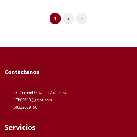
Paginación
1
2
de
entradas
Contáctanos
I.E. Coronel Oswaldo Vaca Lara
17h00610@gmail.com
59322629196
Servicios