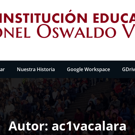
RONEL OSWALDO VACA LARA"
lar
Nuestra Historia
Google Workspace
GDri
Autor:
ac1vacalara