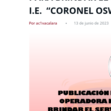
I.E. “CORONEL O
Por ac1vacalara
13 de junio de 2023