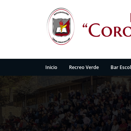
Saltar
al
contenido
INSTITUCIÓN EDUCATIVA "CO
Inicio
Recreo Verde
Bar Esco