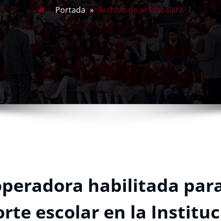
Portada
»
Archivo de ac1vacalara
operadora habilitada para
orte escolar en la Institu