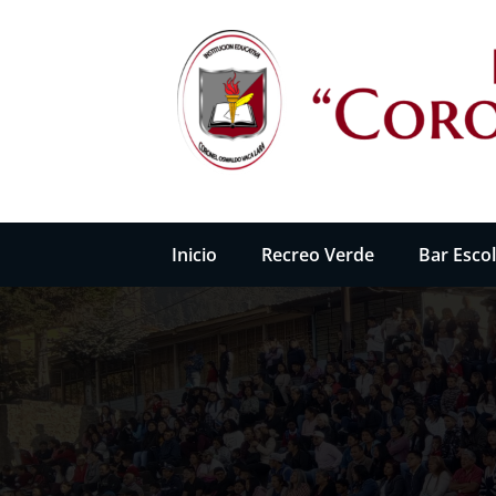
Saltar
al
contenido
INSTITUCIÓN EDUCATIVA "CO
Inicio
Recreo Verde
Bar Esco