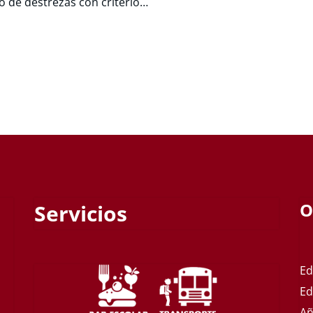
lo de destrezas con criterio…
O
Servicios
Ed
Ed
Añ