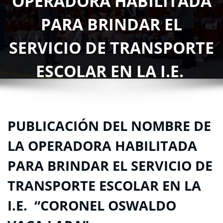
OPERADORA HABILITADA
PARA BRINDAR EL
SERVICIO DE TRANSPORTE
ESCOLAR EN LA I.E.
“CORONEL OSWALDO
VACA LARA”
PUBLICACIÓN DEL NOMBRE DE
Portada
»
Blog
»
PUBLICACIÓN DEL NOMBRE DE LA OPERADORA
LA OPERADORA HABILITADA
HABILITADA PARA BRINDAR EL SERVICIO DE TRANSPORTE ESCOLAR EN LA
I.E. “CORONEL OSWALDO VACA LARA”
PARA BRINDAR EL SERVICIO DE
TRANSPORTE ESCOLAR EN LA
I.E. “CORONEL OSWALDO